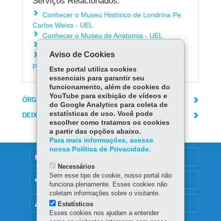
Serviços Relacionados:
Conhecer o Museu Histórico de Londrina Pe.
Carlos Weiss - UEL
Conhecer o Museu de Anatomia - UEL
Conhecer o Museu de Geologia - UEL
Aviso de Cookies
Conhecer o Núcleo de Documentação e
Pesquisa Histórica Enezila de Lima - UEL
Este portal utiliza cookies
essenciais para garantir seu
funcionamento, além de cookies do
YouTube para exibição de vídeos e
ÓRGÃO RESPONSÁVEL
do Google Analytics para coleta de
estatísticas de uso. Você pode
DEIXE SUA OPINIÃO
escolher como tratamos os cookies
a partir das opções abaixo.
Para mais informações, acesse
nossa Política de Privacidade.
DENUNCIE CORRUPÇÃO
Necessários
Sem esse tipo de cookie, nosso portal não
OUVIDORIA
funciona plenamente. Esses cookies não
coletam informações sobre o visitante.
MAPA DO SITE
Estatísticos
Esses cookies nos ajudam a entender