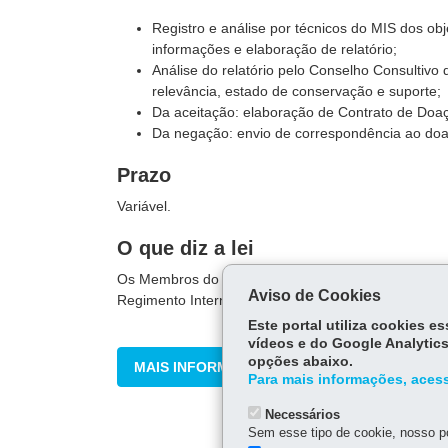
Registro e análise por técnicos do MIS dos ob
informações e elaboração de relatório;
Análise do relatório pelo Conselho Consultivo
relevância, estado de conservação e suporte;
Da aceitação: elaboração de Contrato de Doaç
Da negação: envio de correspondência ao doad
Prazo
Variável.
O que diz a lei
Os Membros do Conselho Consultivo do MIS-PR tem a 
Aviso de Cookies
Regimento Interno.
Este portal utiliza cookies 
vídeos e do Google Analytics
opções abaixo.
MAIS INFORMAÇÕES
Para mais informações, acess
Necessários
Sem esse tipo de cookie, nosso po