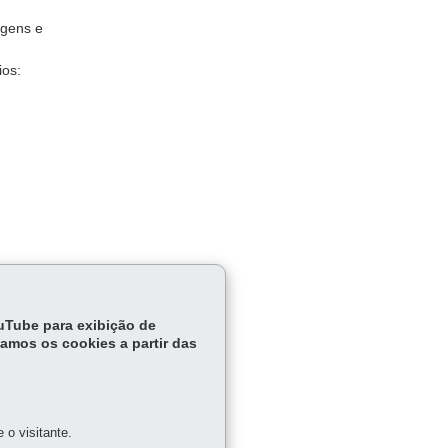
agens e
ios:
o
ouTube para exibição de
tamos os cookies a partir das
o visitante.