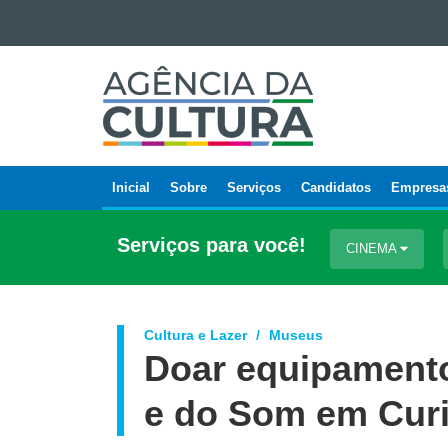
Ir para o conteúdo
AGÊNCIA
Ir para a navegação
DA
Ir para a busca
CULTURA
Mapa do site
Inicial
Sobre
Serviços
Candidatos
Empresa
Navegação
principal
Serviços para você!
CINEMA
Cultura e Lazer
Museus
Doar equipament
e do Som em Curi