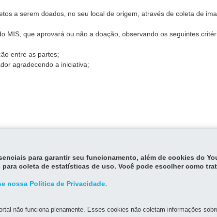
jetos a serem doados, no seu local de origem, através de coleta de im
 do MIS, que aprovará ou não a doação, observando os seguintes critér
ão entre as partes;
or agradecendo a iniciativa;
atribuição de emitir parecer sobre as doações, prevista no Art. 7º d
essenciais para garantir seu funcionamento, além de cookies do Y
 para coleta de estatísticas de uso. Você pode escolher como tra
e nossa Política de Privacidade.
rtal não funciona plenamente. Esses cookies não coletam informações sobre 