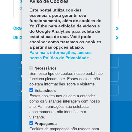
Aviso de Cookies
Inscrever-se na Escola de Dança do Teatro
Guaíra
Este portal utiliza cookies
essenciais para garantir seu
funcionamento, além de cookies do
YouTube para exibição de vídeos e
ÓRGÃO RESPONSÁVEL
do Google Analytics para coleta de
estatísticas de uso. Você pode
DEIXE SUA OPINIÃO
escolher como tratamos os cookies
a partir das opções abaixo.
Para mais informações, acesse
nossa Política de Privacidade.
DENUNCIE CORRUPÇÃO
Necessários
Sem esse tipo de cookie, nosso portal não
OUVIDORIA
funciona plenamente. Esses cookies não
coletam informações sobre o visitante.
MAPA DO SITE
Estatísticos
Esses cookies nos ajudam a entender
como os visitantes interagem com nosso
site. As informações são coletadas
Navegação
anonimamente, não identificam o
visitante.
principal
Propaganda
Cookies de propaganda são usados para