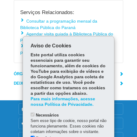
Serviços Relacionados:
Consultar a programação mensal da
Biblioteca Pública do Paraná
Agendar visita guiada à Biblioteca Pública do
Paraná
Aviso de Cookies
Emprestar livros da Biblioteca Pública do
Paraná
Este portal utiliza cookies
essenciais para garantir seu
funcionamento, além de cookies do
YouTube para exibição de vídeos e
ÓRGÃO RESPONSÁVEL
do Google Analytics para coleta de
estatísticas de uso. Você pode
DEIXE SUA OPINIÃO
escolher como tratamos os cookies
a partir das opções abaixo.
Para mais informações, acesse
nossa Política de Privacidade.
DENUNCIE CORRUPÇÃO
Necessários
Sem esse tipo de cookie, nosso portal não
OUVIDORIA
funciona plenamente. Esses cookies não
coletam informações sobre o visitante.