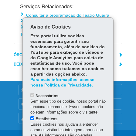
Serviços Relacionados:
Consultar a programação do Teatro Guaíra
Conhecer o Balé Teatro Guaíra
Aviso de Cookies
Conhecer o G2 Companhia de Dança do
Teatro Guaíra
Este portal utiliza cookies
essenciais para garantir seu
funcionamento, além de cookies do
YouTube para exibição de vídeos e
ÓRGÃO RESPONSÁVEL
do Google Analytics para coleta de
estatísticas de uso. Você pode
DEIXE SUA OPINIÃO
escolher como tratamos os cookies
a partir das opções abaixo.
Para mais informações, acesse
nossa Política de Privacidade.
DENUNCIE CORRUPÇÃO
Necessários
Sem esse tipo de cookie, nosso portal não
OUVIDORIA
funciona plenamente. Esses cookies não
coletam informações sobre o visitante.
MAPA DO SITE
Estatísticos
Esses cookies nos ajudam a entender
como os visitantes interagem com nosso
site. As informações são coletadas