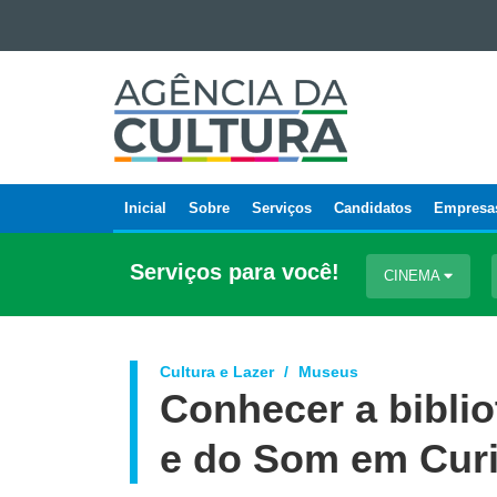
Ir para o conteúdo
AGÊNCIA
Ir para a navegação
DA
Ir para a busca
CULTURA
Mapa do site
Inicial
Sobre
Serviços
Candidatos
Empresa
Navegação
principal
Serviços para você!
CINEMA
Cultura e Lazer
Museus
Conhecer a bibli
e do Som em Curi