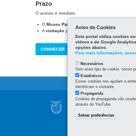
Prazo
O acesso é imediato.
O
Museu Paranaense
fica na Rua Kellers, 289,
Aviso de Cookies
A
visitação
pode ser feita de terça a domingo, 
Este portal utiliza cookies 
vídeos e do Google Analytics
opções abaixo.
CONHECER
Para mais informações, acess
Necessários
Sem esse tipo de cookie, nosso po
Estatísticos
Esses cookies nos ajudam a enten
identificam o visitante.
Propaganda
Navegação
Cookies de propaganda são usados 
AGÊNCIA DA CUL
através do YouTube.
principal
Rua Cruz Machado, 58 - 5
Salvar preferências
Centro
-
80410-170
-
Curit
(41) 3321-4743
Horário de atendimento: 9