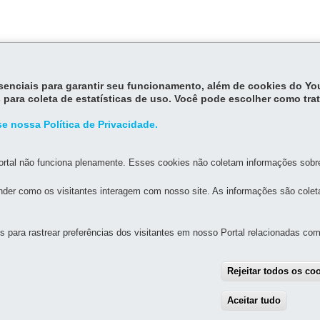
 no bairro Alto São Francisco
das 10h às 17h30
essenciais para garantir seu funcionamento, além de cookies do Y
 para coleta de estatísticas de uso. Você pode escolher como tra
e nossa Política de Privacidade.
rtal não funciona plenamente. Esses cookies não coletam informações sobre 
der como os visitantes interagem com nosso site. As informações são cole
MAPA D
para rastrear preferências dos visitantes em nosso Portal relacionadas com 
TURA
º andar - Edifício Presidente Caetano Munhoz da Rocha
Rejeitar todos os co
iba
-
PR
MAPA
Aceitar tudo
With
h a 17h