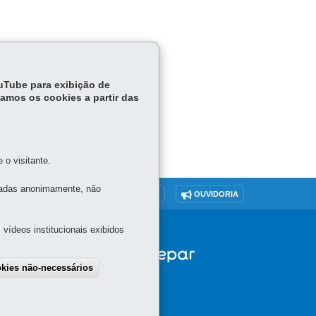
ouTube para exibição de
tamos os cookies a partir das
o visitante.
tadas anonimamente, não
O SITE
DENUNCIE CORRUPÇÃO
OUVIDORIA
vídeos institucionais exibidos
okies não-necessários
draw consent