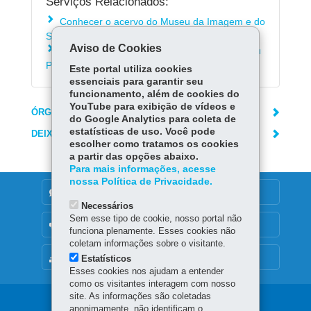
Serviços Relacionados:
Conhecer o acervo do Museu da Imagem e do
Som de Curitiba
Aviso de Cookies
Conhecer as exposições em cartaz no Museu
Paranaense
Este portal utiliza cookies
essenciais para garantir seu
funcionamento, além de cookies do
YouTube para exibição de vídeos e
ÓRGÃO RESPONSÁVEL
do Google Analytics para coleta de
estatísticas de uso. Você pode
DEIXE SUA OPINIÃO
escolher como tratamos os cookies
a partir das opções abaixo.
Para mais informações, acesse
nossa Política de Privacidade.
DENUNCIE CORRUPÇÃO
Necessários
Sem esse tipo de cookie, nosso portal não
OUVIDORIA
funciona plenamente. Esses cookies não
coletam informações sobre o visitante.
MAPA DO SITE
Estatísticos
Esses cookies nos ajudam a entender
como os visitantes interagem com nosso
site. As informações são coletadas
Navegação
anonimamente, não identificam o