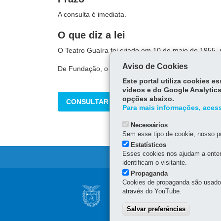
A consulta é imediata.
O que diz a lei
O Teatro Guaíra foi criado em 10 de maio de 1955,
Aviso de Cookies
De Fundação, o Teatro passou a Autarquia, em 16 d
Este portal utiliza cookies 
vídeos e do Google Analytics
opções abaixo.
CONSULTAR
Para mais informações, acess
Necessários
Sem esse tipo de cookie, nosso po
Estatísticos
Esses cookies nos ajudam a enten
identificam o visitante.
Propaganda
Navegação
Cookies de propaganda são usados 
AGÊNCIA DA CUL
através do YouTube.
principal
Rua Cruz Machado, 58 - 5
Salvar preferências
Centro
-
80410-170
-
Curit