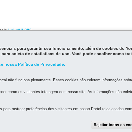
 pela
Lei nº 2.382
.
e julho de 1991, com a edição da
Lei 9.663
.
essenciais para garantir seu funcionamento, além de cookies do Y
 para coleta de estatísticas de uso. Você pode escolher como tra
e nossa Política de Privacidade.
rtal não funciona plenamente. Esses cookies não coletam informações sobre 
der como os visitantes interagem com nosso site. As informações são cole
MAPA D
para rastrear preferências dos visitantes em nosso Portal relacionadas com 
TURA
º andar - Edifício Presidente Caetano Munhoz da Rocha
Rejeitar todos os co
iba
-
PR
MAPA